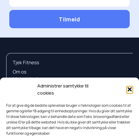
Tilmeld
Tjek Fitness
Om os
Metodologi
Administrer samtykke til
Sådan Tjener Vi Penge
cookies
Kontakt
For at give dig de bedste oplevelser bruger vi teknologier som cookies til at
gemme og/eller få adgang til enhedsoplysninger. Hvis du giver dit samtykke
Testresultateter
til disse teknologier, kan vi behandle data som f.eks. browsingadfærd eller
unikke ID'er på dette websted. Hvis du ikke giver dit samtykke eller trækker
Proteinpulver
dit samtykke tilbage, kan det have en negativ indvirkning på visse
Proteinbar
funktioner og egenskaber.
Proteindrik