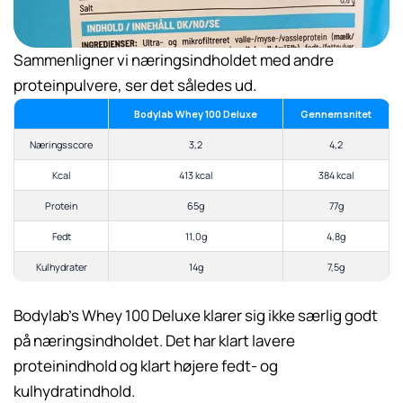
Sammenligner vi næringsindholdet med andre
proteinpulvere, ser det således ud.
Bodylab Whey 100 Deluxe
Gennemsnitet
Næringsscore
3,2
4,2
Kcal
413 kcal
384 kcal
Protein
65g
77g
Fedt
11,0g
4,8g
Kulhydrater
14g
7,5g
Bodylab’s Whey 100 Deluxe klarer sig ikke særlig godt
på næringsindholdet. Det har klart lavere
proteinindhold og klart højere fedt- og
kulhydratindhold.