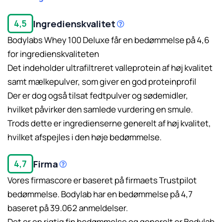
Ingredienskvalitet
4,5
Bodylabs Whey 100 Deluxe får en bedømmelse på 4,6
for ingredienskvaliteten
Det indeholder ultrafiltreret valleprotein af høj kvalitet
samt mælkepulver, som giver en god proteinprofil
Læs mere her.
Der er dog også tilsat fedtpulver og sødemidler,
hvilket påvirker den samlede vurdering en smule.
Trods dette er ingredienserne generelt af høj kvalitet,
hvilket afspejles i den høje bedømmelse.
Firma
4,7
Vores firmascore er baseret på firmaets Trustpilot
Læs mere her.
bedømmelse. Bodylab har en bedømmelse på 4,7
baseret på 39.062 anmeldelser.
Det er en rigtig fin bedømmelse og generelt er Bodylab