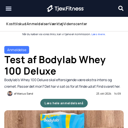
Gå
til
indholdet
Kosttilskud
Anmeldelser
Værktøj
Videnscenter
Når du køber via vores links, kan vi tjene en kommission.
Læs mere.
Anmeldelse
Test af Bodylab Whey
100 Deluxe
Bodylab's Whey 100 Deluxe skal eftersigende være ekstra intens og
cremet. Passer det mon? Det har vi sat os for at finde ud af. Find svaret her.
af
Marcus Sand
23. okt 2024
14:09
Læs hele anmeldelsen