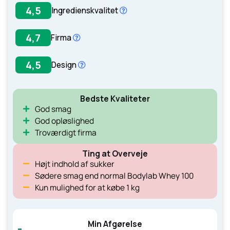
Læs mere her.
4,5
Ingredienskvalitet
4,7
Firma
4,5
Design
Læs mere her.
Læs mere her.
Læs mere her.
Bedste Kvaliteter
God smag
Læs mere her.
God opløslighed
Troværdigt firma
Ting at Overveje
Højt indhold af sukker
Sødere smag end normal Bodylab Whey 100
Kun mulighed for at købe 1 kg
Min Afgørelse