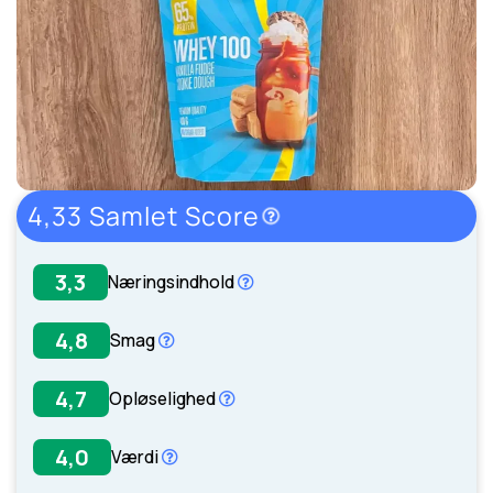
4,33 Samlet Score
3,3
Næringsindhold
4,8
Smag
Læs mere her.
4,7
Opløselighed
4,0
Værdi