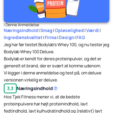
I Denne Anmeldelse
Næringsindhold
|
Smag
|
Opløselighed
|
Værdi
|
Ingredienskvalitet
|
Firma
|
Design
|
FAQ
Jeg har før testet Bodylab’s Whey 100, og nu tester jeg
Bodylab Whey 100 Deluxe.
Bodylab er kendt for deres proteinpulver, og det er
generelt et brand, der er svært at komme udenom.
Vi kigger i denne anmeldelse og test på, om deluxe
versionen virkelig er deluxe.
Næringsindhold
3,3
Hos Tjek Fitness mener vi, at de bedste
proteinpulvere har højt proteinindhold, lavt
fedtindhold, lavt kulhydratindhold og (relativt) lavt
Læs mere her.