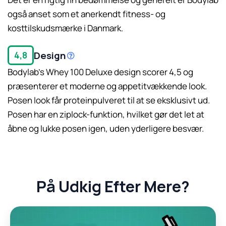
også anset som et anerkendt fitness- og
kosttilskudsmærke i Danmark.
Design
4,8
Bodylab’s Whey 100 Deluxe design scorer 4,5 og
præsenterer et moderne og appetitvækkende look.
Posen look får proteinpulveret til at se eksklusivt ud.
Læs mere her.
Posen har en ziplock-funktion, hvilket gør det let at
åbne og lukke posen igen, uden yderligere besvær.
På Udkig Efter Mere?