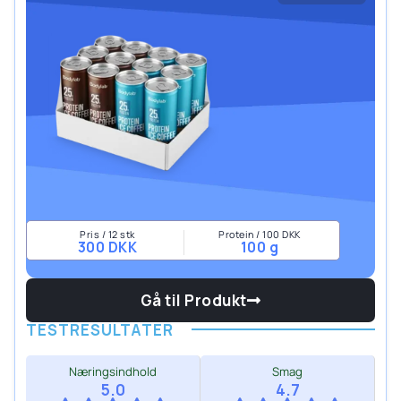
Pris / 12 stk
Protein / 100 DKK
300 DKK
100 g
Gå til Produkt
TESTRESULTATER
Næringsindhold
Smag
5.0
4.7