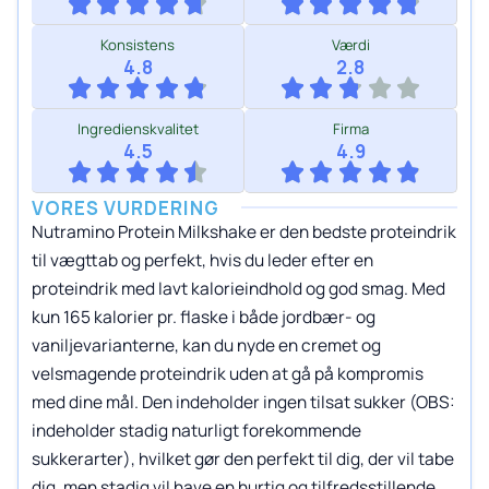
Konsistens
Værdi
4.8
2.8
Ingredienskvalitet
Firma
4.5
4.9
VORES VURDERING
Nutramino Protein Milkshake er den bedste proteindrik
til vægttab og perfekt, hvis du leder efter en
proteindrik med lavt kalorieindhold og god smag. Med
kun 165 kalorier pr. flaske i både jordbær- og
vaniljevarianterne, kan du nyde en cremet og
velsmagende proteindrik uden at gå på kompromis
med dine mål. Den indeholder ingen tilsat sukker (OBS:
indeholder stadig naturligt forekommende
sukkerarter), hvilket gør den perfekt til dig, der vil tabe
dig, men stadig vil have en hurtig og tilfredsstillende