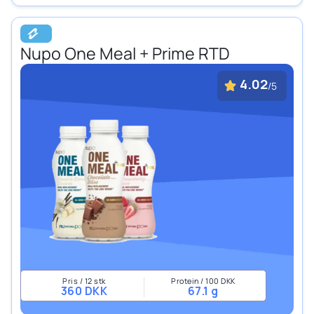
Nupo One Meal + Prime RTD
4.02
/5
Pris / 12 stk
Protein / 100 DKK
360 DKK
67.1 g