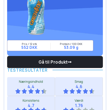
Pris / 12 stk
Protein / 100 DKK
552 DKK
53.09 g
Gå til Produkt
TESTRESULTATER
Næringsindhold
Smag
4.4
4.6
Konsistens
Værdi
4.7
1.76