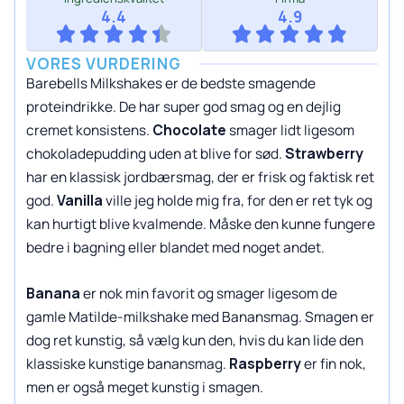
4.4
4.9
VORES VURDERING
Barebells Milkshakes er de bedste smagende
proteindrikke. De har super god smag og en dejlig
cremet konsistens.
Chocolate
smager lidt ligesom
chokoladepudding uden at blive for sød.
Strawberry
har en klassisk jordbærsmag, der er frisk og faktisk ret
god.
Vanilla
ville jeg holde mig fra, for den er ret tyk og
kan hurtigt blive kvalmende. Måske den kunne fungere
bedre i bagning eller blandet med noget andet.
Banana
er nok min favorit og smager ligesom de
gamle Matilde-milkshake med Banansmag. Smagen er
dog ret kunstig, så vælg kun den, hvis du kan lide den
klassiske kunstige banansmag.
Raspberry
er fin nok,
men er også meget kunstig i smagen.