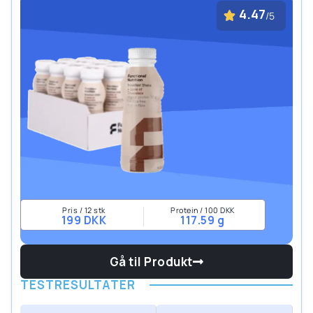
4.47
/5
Pris / 12 stk
Protein / 100 DKK
199 DKK
117.59 g
Gå til Produkt
TESTRESULTATER