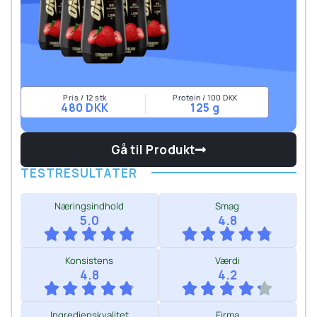
Pris / 12 stk
Protein / 100 DKK
480 DKK
125 g
Gå til Produkt
TESTRESULTATER
Næringsindhold
Smag
5.0
4.8
Konsistens
Værdi
4.8
4.2
Ingredienskvalitet
Firma