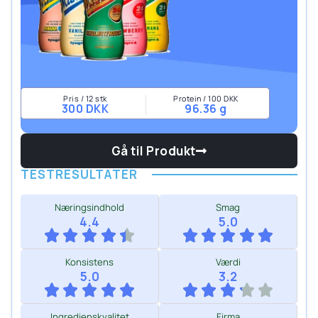
Pris / 12 stk
Protein / 100 DKK
300 DKK
96.36 g
Gå til Produkt
TESTRESULTATER
Næringsindhold
Smag
4.4
5.0
Konsistens
Værdi
5.0
3.2
Ingredienskvalitet
Firma