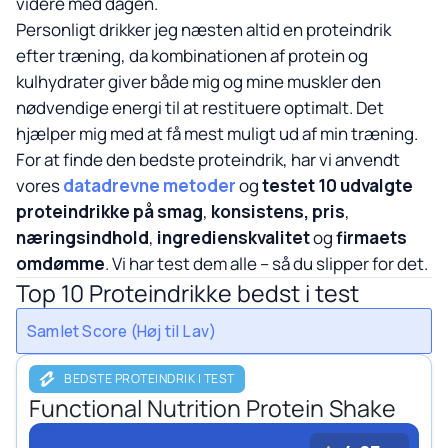
videre med dagen.
Personligt drikker jeg næsten altid en proteindrik
efter træning, da kombinationen af protein og
kulhydrater giver både mig og mine muskler den
nødvendige energi til at restituere optimalt. Det
hjælper mig med at få mest muligt ud af min træning.
For at finde den bedste proteindrik, har vi anvendt
vores
datadrevne metoder
og
testet 10 udvalgte
proteindrikke på
smag
,
konsistens, pris
,
næringsindhold
,
ingredienskvalitet
og
firmaets
omdømme
. Vi har test dem alle – så du slipper for det.
Top 10 Proteindrikke bedst i test
BEDSTE PROTEINDRIK I TEST
Functional Nutrition Protein Shake