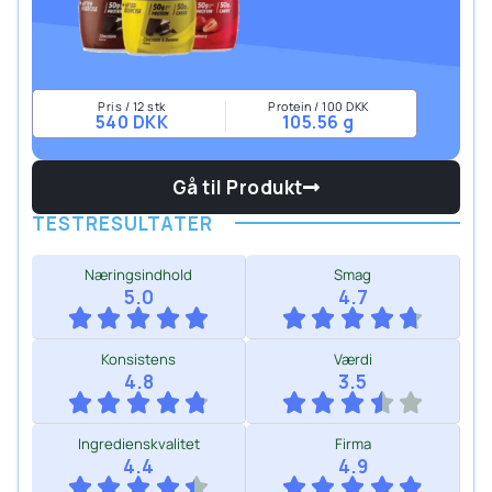
Pris / 12 stk
Protein / 100 DKK
540 DKK
105.56 g
Gå til Produkt
TESTRESULTATER
Næringsindhold
Smag
5.0
4.7
Konsistens
Værdi
4.8
3.5
Ingredienskvalitet
Firma
4.4
4.9