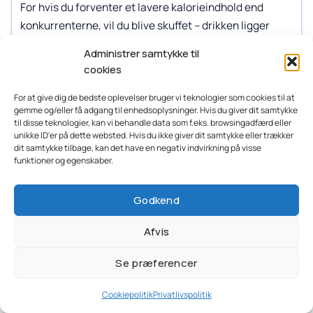
For hvis du forventer et lavere kalorieindhold end
konkurrenterne, vil du blive skuffet – drikken ligger
nemlig præcis i midten af skalaen blandt alle dem, vi
Administrer samtykke til
har testet.
cookies
Sammenlignet med andre lav-kalorie proteindrikke
For at give dig de bedste oplevelser bruger vi teknologier som cookies til at
gemme og/eller få adgang til enhedsoplysninger. Hvis du giver dit samtykke
som Nutramino’s Protein Milkshake, skuffer Nupo ikke
til disse teknologier, kan vi behandle data som f.eks. browsingadfærd eller
kun på kaloriefronten, men også på proteinindholdet.
unikke ID'er på dette websted. Hvis du ikke giver dit samtykke eller trækker
dit samtykke tilbage, kan det have en negativ indvirkning på visse
Faktisk har den det næstlaveste proteinindhold pr. 100
funktioner og egenskaber.
DKK af alle testet, kun marginalt bedre end Grenade’s
proteindrik.
Godkend
Endnu værre er det, at Nupo One Meal + Prime RTD
Afvis
ligger i bunden af vores næringsindholdstest, med det
absolut laveste proteinindhold pr. 100 g blandt alle de
Se præferencer
testede produkter.
Cookiepolitik
Privatlivspolitik