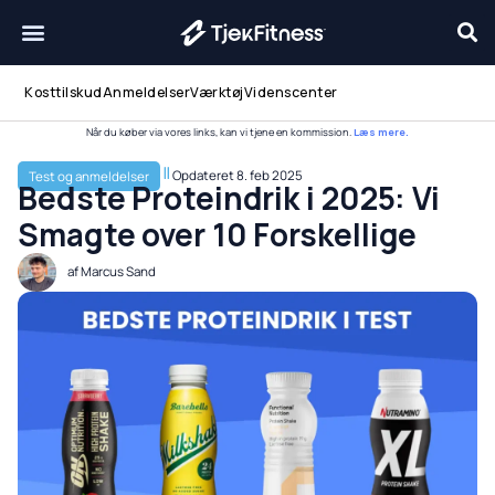
Gå
til
indholdet
Kosttilskud
Anmeldelser
Værktøj
Videnscenter
Når du køber via vores links, kan vi tjene en kommission.
Læs mere.
Opdateret
8. feb 2025
Test og anmeldelser
Bedste Proteindrik i 2025: Vi
Smagte over 10 Forskellige
af
Marcus Sand