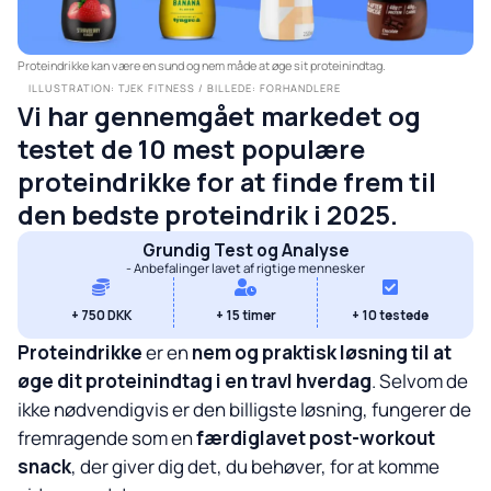
Proteindrikke kan være en sund og nem måde at øge sit proteinindtag.
ILLUSTRATION: TJEK FITNESS / BILLEDE: FORHANDLERE
Vi har gennemgået markedet og
testet de 10 mest populære
proteindrikke for at finde frem til
den bedste proteindrik i 2025.
Grundig Test og Analyse
- Anbefalinger lavet af rigtige mennesker
+ 750 DKK
+ 15 timer
+ 10 testede
Proteindrikke
er en
nem og praktisk løsning til at
øge dit proteinindtag i en travl hverdag
. Selvom de
ikke nødvendigvis er den billigste løsning, fungerer de
fremragende som en
færdiglavet post-workout
snack
, der giver dig det, du behøver, for at komme