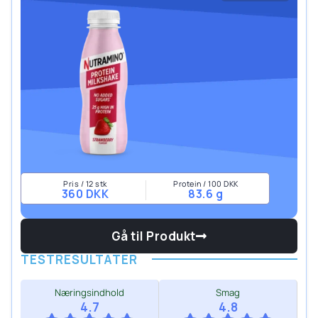
Pris / 12 stk
Protein / 100 DKK
360 DKK
83.6 g
Gå til Produkt
TESTRESULTATER
Næringsindhold
Smag
4.7
4.8