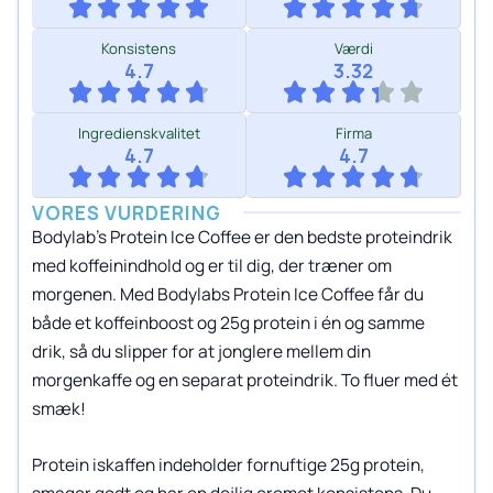
Konsistens
Værdi
4.7
3.32
Ingredienskvalitet
Firma
4.7
4.7
VORES VURDERING
Bodylab’s Protein Ice Coffee er den bedste proteindrik
med koffeinindhold og er til dig, der træner om
morgenen. Med Bodylabs Protein Ice Coffee får du
både et koffeinboost og 25g protein i én og samme
drik, så du slipper for at jonglere mellem din
morgenkaffe og en separat proteindrik. To fluer med ét
smæk!
Protein iskaffen indeholder fornuftige 25g protein,
smager godt og har en dejlig cremet konsistens. Du