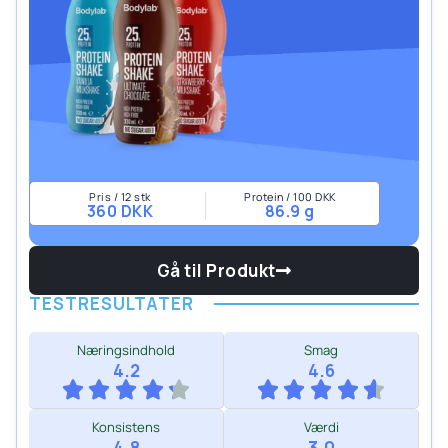
Pris / 12 stk
Protein / 100 DKK
360 DKK
86.9 g
Gå til Produkt
TESTRESULTATER
Næringsindhold
Smag
4.2
4.6
Konsistens
Værdi
4.8
3.0