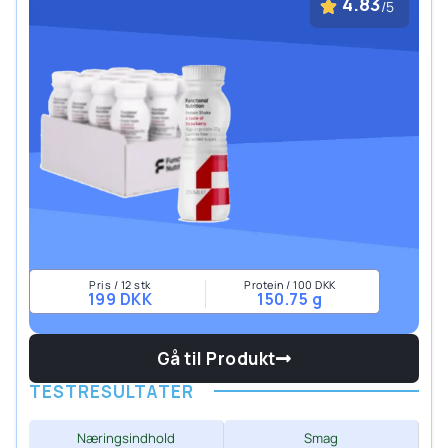
4.83
/5
Pris / 12 stk
Protein / 100 DKK
199 DKK
150.75 g
Gå til Produkt
TESTRESULTATER
Næringsindhold
Smag