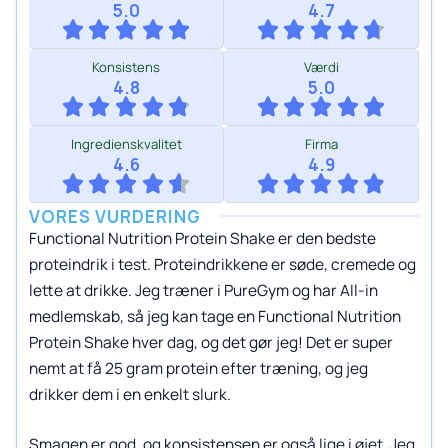
5.0
4.7
Konsistens
Værdi
4.8
5.0
Ingredienskvalitet
Firma
4.6
4.9
VORES VURDERING
Functional Nutrition Protein Shake er den bedste
proteindrik i test. Proteindrikkene er søde, cremede og
lette at drikke. Jeg træner i PureGym og har All-in
medlemskab, så jeg kan tage en Functional Nutrition
Protein Shake hver dag, og det gør jeg! Det er super
nemt at få 25 gram protein efter træning, og jeg
drikker dem i en enkelt slurk.
Smagen er god, og konsistensen er også lige i øjet. Jeg