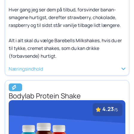
Hver gang jeg ser dem på tilbud, forsvinder banan-
smagene hurtigst, derefter strawberry, chokolade,
raspberry og til sidst står vanilje tilbage lidt længere.
Alt i alt skal du vælge Barebells Milkshakes, hvis du er
til tykke, cremet shakes, som du kan drikke
(forbavsende) hurtigt.
Næringsindhold
Bodylab Protein Shake
4.23
/5