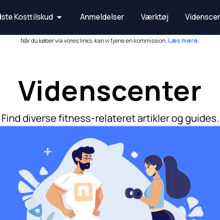
Open Bedste Kosttilskud
ste Kosttilskud
Anmeldelser
Værktøj
Vidensce
Når du køber via vores links, kan vi tjene en kommission.
Læs mere.
Videnscenter
Find diverse fitness-relateret artikler og guides.