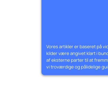
Vores artikler er baseret på vi
kilder være angivet klart i bun
af eksterne parter til at fre
vi troværdige og pålidelige gui