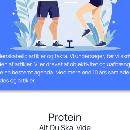
denskabelig artikler og fakta. Vi undersøger, før vi skr
den af artikler. Vi er drevet af objektivitet og uafhæn
mme en bestemt agenda. Med mere end 10 års samlede e
des og artikler.
Protein
Alt Du Skal Vide