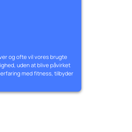
iver og ofte vil vores brugte
gighed, uden at blive påvirket
rfaring med fitness, tilbyder