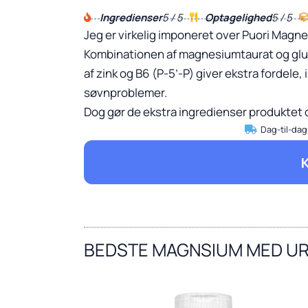
Ingredienser
5 / 5
Optagelighed
5 / 5
Jeg er virkelig imponeret over Puori Magn
Kombinationen af magnesiumtaurat og gluc
af zink og B6 (P-5’-P) giver ekstra fordele
søvnproblemer.
Dog gør de ekstra ingredienser produktet d
Dag-til-dag
BEDSTE MAGNSIUM MED U