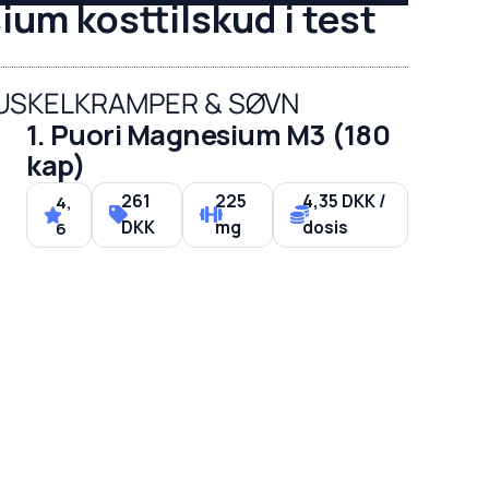
um kosttilskud i test
USKELKRAMPER & SØVN
1. Puori Magnesium M3 (180
kap)
261
225
4,35 DKK /
4,
DKK
mg
dosis
6