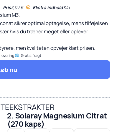
Pris
3,0 / 5
Ekstra indhold?
Ja
esium M3.
onat sikrer optimal optagelse, mens tilføjelsen
, især hvis du træner meget eller oplever
yrere, men kvaliteten opvejer klart prisen.
 levering
Gratis fragt
Køb nu
RTEEKSTRAKTER
2. Solaray Magnesium Citrat
(270 kaps)