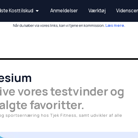
Open Bedste Kosttilskud
ste Kosttilskud
Anmeldelser
Værktøj
Vidensce
Når du køber via vores links, kan vi tjene en kommission.
Læs mere.
nesium
ive vores testvinder og
lgte favoritter.
 og sportsernæring hos Tjek Fitness, samt udvikler af alle