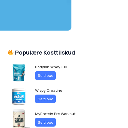
Populære Kosttilskud
Bodylab Whey 100
Se tilbud
Wispy Creatine
Se tilbud
MyProtein Pre Workout
Se tilbud