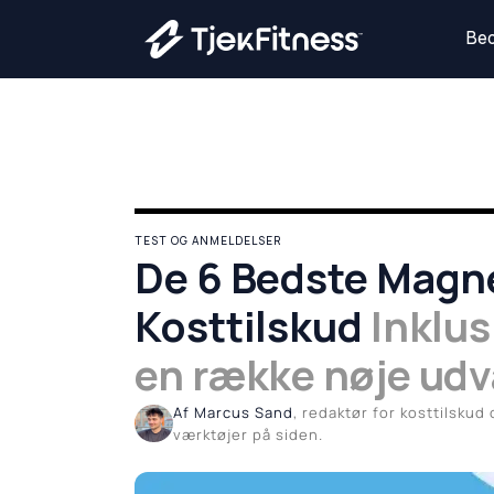
Gå
til
Bed
indholdet
TEST OG ANMELDELSER
De 6 Bedste Mag
Kosttilskud
Inklus
en række nøje udva
Af Marcus Sand
, redaktør for kosttilskud
værktøjer på siden.