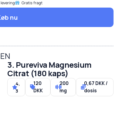
 levering
Gratis fragt
Køb nu
SEN
3. Pureviva Magnesium
Citrat (180 kaps)
120
200
0,67 DKK /
4,
DKK
mg
dosis
3