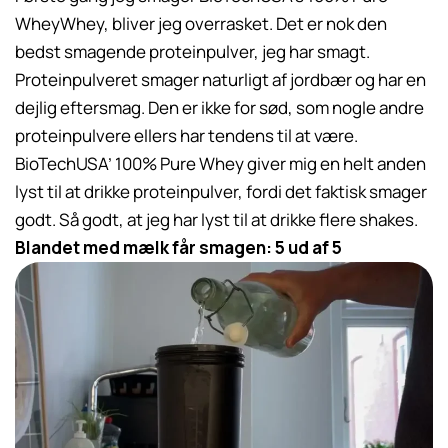
WheyWhey, bliver jeg overrasket. Det er nok den
bedst smagende proteinpulver, jeg har smagt.
Proteinpulveret smager naturligt af jordbær og har en
dejlig eftersmag. Den er ikke for sød, som nogle andre
proteinpulvere ellers har tendens til at være.
BioTechUSA’ 100% Pure Whey giver mig en helt anden
lyst til at drikke proteinpulver, fordi det faktisk smager
godt. Så godt, at jeg har lyst til at drikke flere shakes.
Blandet med mælk får smagen: 5 ud af 5