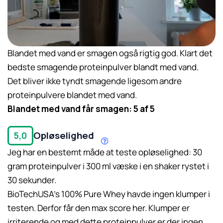
Blandet med vand er smagen også rigtig god. Klart det
bedste smagende proteinpulver blandt med vand.
Det bliver ikke tyndt smagende ligesom andre
proteinpulvere blandet med vand.
Blandet med vand får smagen: 5 af 5
Opløselighed
5,0
Jeg har en bestemt måde at teste opløselighed: 30
gram proteinpulver i 300 ml væske i en shaker rystet i
30 sekunder.
Læs mere her.
BioTechUSA’s 100% Pure Whey havde ingen klumper i
testen. Derfor får den max score her. Klumper er
irriterende og med dette proteinpulver er der ingen