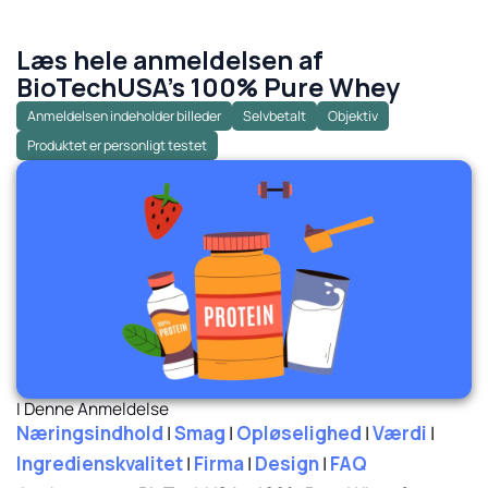
Læs hele anmeldelsen af
BioTechUSA's 100% Pure Whey
Anmeldelsen indeholder billeder
Selvbetalt
Objektiv
Produktet er personligt testet
I Denne Anmeldelse
Næringsindhold
|
Smag
|
Opløselighed
|
Værdi
|
Ingredienskvalitet
|
Firma
|
Design
|
FAQ