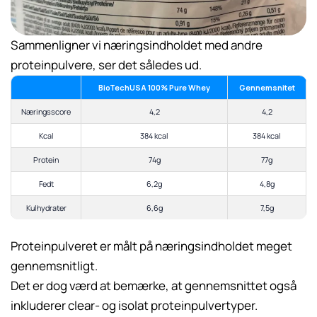
Sammenligner vi næringsindholdet med andre
proteinpulvere, ser det således ud.
BioTechUSA 100% Pure Whey
Gennemsnitet
Næringsscore
4,2
4,2
Kcal
384 kcal
384 kcal
Protein
74g
77g
Fedt
6,2g
4,8g
Kulhydrater
6,6g
7,5g
Proteinpulveret er målt på næringsindholdet meget
gennemsnitligt.
Det er dog værd at bemærke, at gennemsnittet også
inkluderer clear- og isolat proteinpulvertyper.