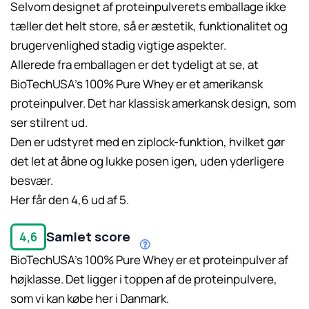
Selvom designet af proteinpulverets emballage ikke
tæller det helt store, så er æstetik, funktionalitet og
brugervenlighed stadig vigtige aspekter.
Læs mere her.
Allerede fra emballagen er det tydeligt at se, at
BioTechUSA’s 100% Pure Whey er et amerikansk
proteinpulver. Det har klassisk amerkansk design, som
ser stilrent ud.
Den er udstyret med en ziplock-funktion, hvilket gør
det let at åbne og lukke posen igen, uden yderligere
besvær.
Her får den 4,6 ud af 5.
Samlet score
4,6
BioTechUSA’s 100% Pure Whey er et proteinpulver af
højklasse. Det ligger i toppen af de proteinpulvere,
som vi kan købe her i Danmark.