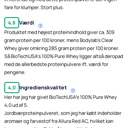
fare for klumper. Stort plus.
Værdi
4,6
Produktet med højest proteinindhold giver ca. 309
gram protein per 100 kroner, mens Bodylab’s Clear
Whey giver omkring 285 gram protein per 100 kroner.
Så BioTechUSA’s 100% Pure Whey ligger altså deropad
med de allerbedste proteinpulvere ift. værdi for
pengene.
Ingredienskvalitet
4,0
Læs mere her.
Her har jeg har givet BioTechUSA’s 100% Pure Whey
4,0 ud af 5.
Jordbærproteinpulveret, som jeg har købt indeholder
aromaer og farvestof fra Allura Red AC, hvilket kan
Læs mere her.