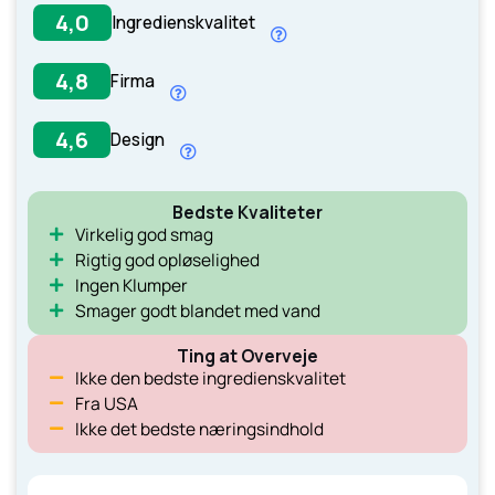
4,0
Ingredienskvalitet
Læs mere her.
4,8
Firma
4,6
Design
Læs mere her.
Læs mere her.
Bedste Kvaliteter
Læs mere her.
Virkelig god smag
Rigtig god opløselighed
Læs mere her.
Ingen Klumper
Smager godt blandet med vand
Ting at Overveje
Ikke den bedste ingredienskvalitet
Fra USA
Ikke det bedste næringsindhold