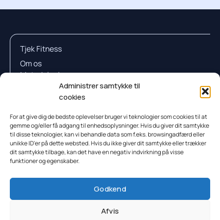
Tjek Fitness
Om os
Metodologi
Sådan Tjener Vi Penge
Administrer samtykke til
Kontakt
cookies
For at give dig de bedste oplevelser bruger vi teknologier som cookies til at
gemme og/eller få adgang til enhedsoplysninger. Hvis du giver dit samtykke
Testresultateter
til disse teknologier, kan vi behandle data som f.eks. browsingadfærd eller
unikke ID'er på dette websted. Hvis du ikke giver dit samtykke eller trækker
Proteinpulver
dit samtykke tilbage, kan det have en negativ indvirkning på visse
Proteinbar
funktioner og egenskaber.
Proteindrik
Anmeldelser
Godkend
Værktøj
Videnscenter
Afvis
Proteinpulver Quiz