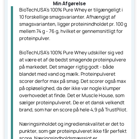
Min Afgørelse
BioTechUSA's 100% Pure Whey er tilgængeligt i
10 forskellige smagsvarianter. Afhængigt af
smagsvarianten, ligger proteinindholdet pr. 100 g
mellem 74 g - 76 g, hvilket er gennemsnitligt for
proteinpulver.
BioTechUSA's 100% Pure Whey udskiller sig ved
at være et af de bedst smagende proteinpulvere
på markedet. Det smager rigtig godt - både
blandet med vand og mælk. Proteinpulveret
scorer derfor max på smag. Det scorer også max
på opløselighed, da der ikke var nogle klumper
overhovedet at finde. Det er Muscle House, som
sælger proteinpulveret. De er et dansk velkendt
brand, som har en score på hele 4,9 på TrustPilot.
Næringsinholdet og ingredienskvalitet er det to
punkter, som gør proteinpulveret ikke får perfekt
score. Næringsindholdsmæssigt er