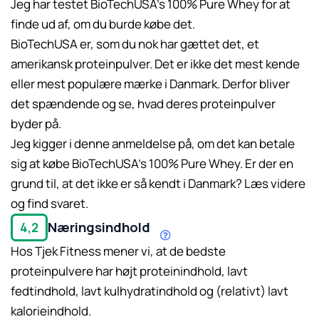
Jeg har testet BioTechUSA’s 100% Pure Whey for at
finde ud af, om du burde købe det.
BioTechUSA er, som du nok har gættet det, et
amerikansk proteinpulver. Det er ikke det mest kende
eller mest populære mærke i Danmark. Derfor bliver
det spændende og se, hvad deres proteinpulver
byder på.
Jeg kigger i denne anmeldelse på, om det kan betale
sig at købe BioTechUSA’s 100% Pure Whey. Er der en
grund til, at det ikke er så kendt i Danmark? Læs videre
og find svaret.
Næringsindhold
4,2
Hos Tjek Fitness mener vi, at de bedste
proteinpulvere har højt proteinindhold, lavt
fedtindhold, lavt kulhydratindhold og (relativt) lavt
Læs mere her.
kalorieindhold.