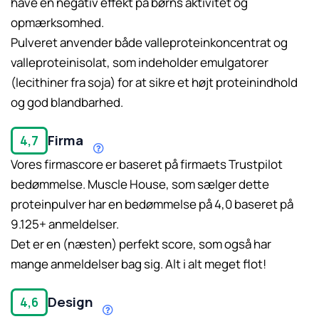
have en negativ effekt på børns aktivitet og
opmærksomhed.
Pulveret anvender både valleproteinkoncentrat og
valleproteinisolat, som indeholder emulgatorer
(lecithiner fra soja) for at sikre et højt proteinindhold
og god blandbarhed.
Firma
4,7
Vores firmascore er baseret på firmaets Trustpilot
bedømmelse. Muscle House, som sælger dette
Læs mere her.
proteinpulver har en bedømmelse på 4,0 baseret på
9.125+ anmeldelser.
Det er en (næsten) perfekt score, som også har
mange anmeldelser bag sig. Alt i alt meget flot!
Design
4,6