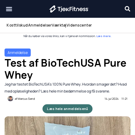
Gå
til
indholdet
Kosttilskud
Anmeldelser
Værktøj
Videnscenter
Når du køber via vores links, kan vi tjene en kommission.
Læs mere.
Anmeldelse
Test af BioTechUSA Pure
Whey
Jeg har testet BioTechUSA's 100% Pure Whey. Hvordan smager det? Hvad
med opløseligheden? Læs hele min bedømmelse og få svarene.
af
Marcus Sand
14. jul 2024
11:21
Læs hele anmeldelsen