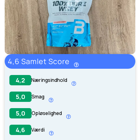
4,6 Samlet Score
4,2
Næringsindhold
5,0
Smag
5,0
Opløselighed
Læs mere her.
4,6
Værdi