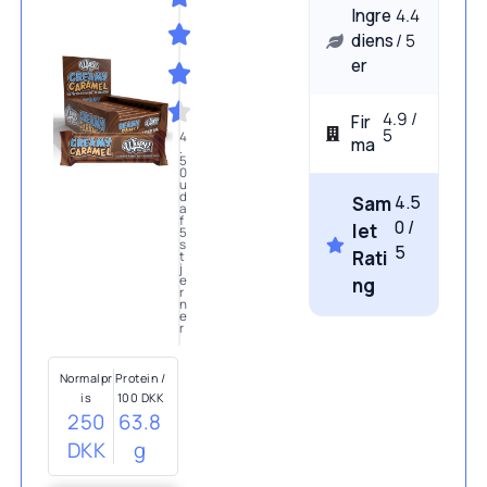
Ingre
4.4
diens
/ 5
er
4.9 /
Fir
5
4
ma
.
5
0
u
d
4.5
Sam
a
f
0 /
let
5
s
5
Rati
t
j
e
ng
r
n
e
r
Normalpr
Protein /
is
100 DKK
250
63.8
DKK
g