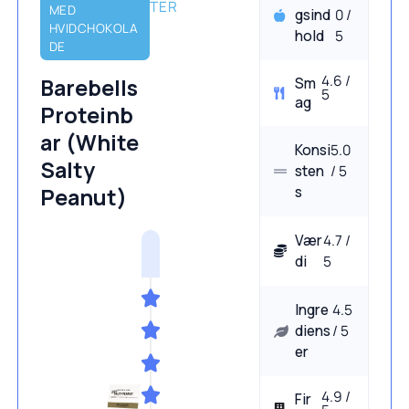
TER
MED
gsind
0 /
HVIDCHOKOLA
hold
5
DE
4.6 /
Barebells
Sm
5
ag
Proteinb
ar (White
Konsi
5.0
Salty
sten
/ 5
s
Peanut)
Vær
4.7 /
di
5
Ingre
4.5
diens
/ 5
er
4.9 /
Fir