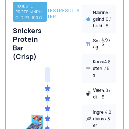
HØJESTE
TESTRESULTA
PROTEININDH
Nærin
5.
TER
OLD PR. 100 G
gsind
0 /
hold
5
Snickers
Protein
4.9 /
Sm
5
Bar
ag
(Crisp)
Konsi
4.8
sten
/ 5
s
Vær
4.0 /
di
5
Ingre
4.2
diens
/ 5
er