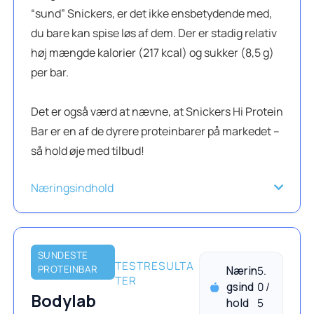
“sund” Snickers, er det ikke ensbetydende med,
du bare kan spise løs af dem. Der er stadig relativ
høj mængde kalorier (217 kcal) og sukker (8,5 g)
per bar.
Det er også værd at nævne, at Snickers Hi Protein
Bar er en af de dyrere proteinbarer på markedet –
så hold øje med tilbud!
Næringsindhold
SUNDESTE
TESTRESULTA
PROTEINBAR
Nærin
5.
TER
gsind
0 /
Bodylab
hold
5