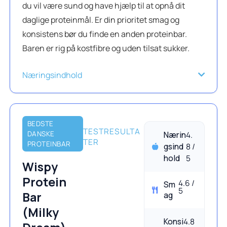
du vil være sund og have hjælp til at opnå dit
daglige proteinmål. Er din prioritet smag og
konsistens bør du finde en anden proteinbar.
Baren er rig på kostfibre og uden tilsat sukker.
Næringsindhold
BEDSTE
TESTRESULTA
DANSKE
Nærin
4.
TER
PROTEINBAR
gsind
8 /
hold
5
Wispy
Protein
4.6 /
Sm
5
Bar
ag
(Milky
Konsi
4.8