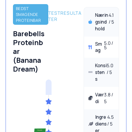
BEDST
TESTRESULTA
SMAGENDE
Nærin
4.1
TER
PROTEINBAR
gsind
/ 5
hold
Barebells
Proteinb
5.0 /
Sm
5
ar
ag
(Banana
Konsi
5.0
Dream)
sten
/ 5
s
Vær
3.8 /
di
5
Ingre
4.5
diens
/ 5
er