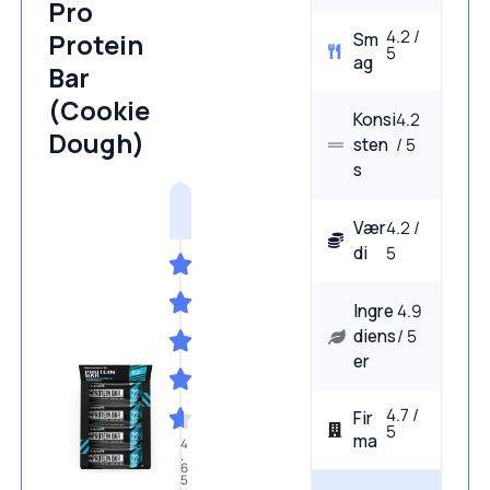
Pro
4.2 /
Protein
Sm
5
ag
Bar
(Cookie
Konsi
4.2
Dough)
sten
/ 5
s
Vær
4.2 /
di
5
Ingre
4.9
diens
/ 5
er
4.7 /
Fir
5
ma
4
.
6
5