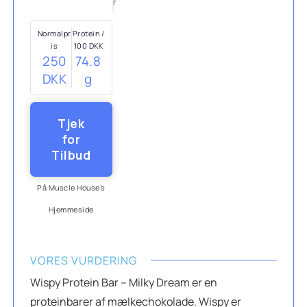
r
Normalpr
Protein /
is
100 DKK
250
74.8
DKK
g
Tjek
for
Tilbud
På Muscle House’s
Hjemmeside
VORES VURDERING
Wispy Protein Bar – Milky Dream er en
proteinbarer af mælkechokolade. Wispy er