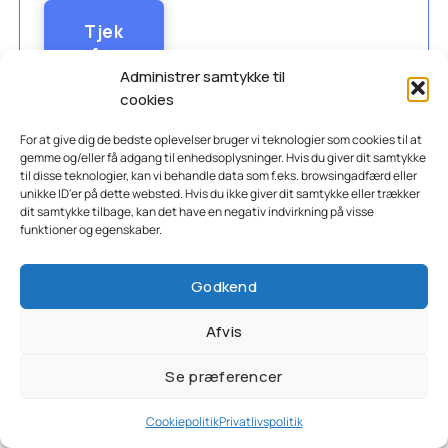
Tjek
for
Tilbud
Administrer samtykke til
cookies
På Muscle House’s
For at give dig de bedste oplevelser bruger vi teknologier som cookies til at
Hjemmeside
gemme og/eller få adgang til enhedsoplysninger. Hvis du giver dit samtykke
til disse teknologier, kan vi behandle data som f.eks. browsingadfærd eller
unikke ID'er på dette websted. Hvis du ikke giver dit samtykke eller trækker
dit samtykke tilbage, kan det have en negativ indvirkning på visse
VORES VURDERING
funktioner og egenskaber.
Wispy Protein Bar – Creamy Caramel er
Godkend
proteinbar med smag af caramel. Proteinbaren er
til dig, som er vild med karamel og som har en sød
Afvis
tand. Spiser du proteinbarer pga. din træning og
fordi du vil have et proteinboost, skal du måske
Se præferencer
ikke vælge denne proteinbar. Den indeholder 209
Cookiepolitik
Privatlivspolitik
kalorier og “kun” 16 gram protein per bar. Det er