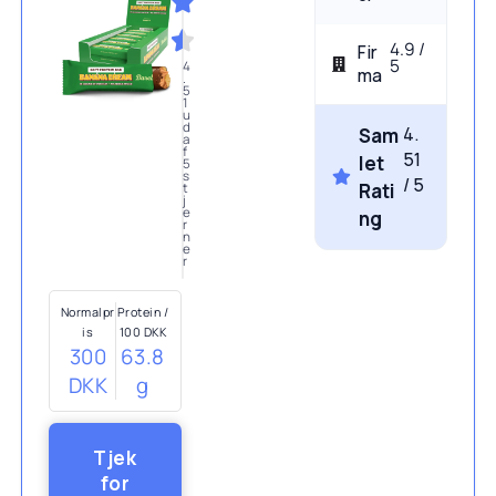
4.9 /
Fir
5
4
ma
.
5
1
u
d
4.
Sam
a
f
51
let
5
s
/ 5
Rati
t
j
e
ng
r
n
e
r
Normalpr
Protein /
is
100 DKK
300
63.8
DKK
g
Tjek
for