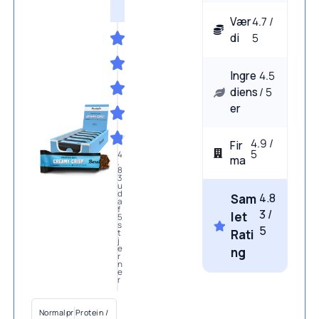
Vær
4.7 /
di
5
Ingre
4.5
diens
/ 5
er
4.9 /
Fir
5
4
ma
.
8
3
u
d
4.8
Sam
a
f
3 /
let
5
s
5
Rati
t
j
e
ng
r
n
e
r
Normalpr
Protein /