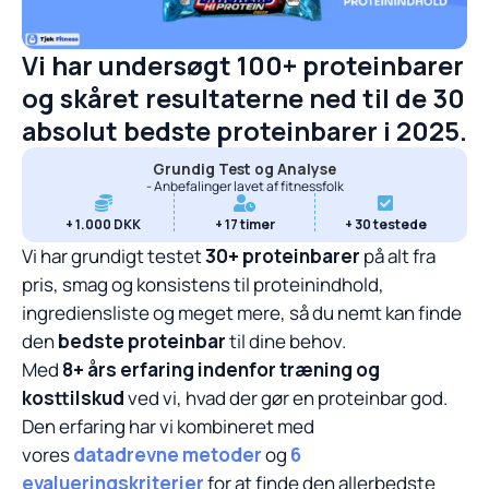
Vi har undersøgt 100+ proteinbarer
og skåret resultaterne ned til de 30
absolut bedste proteinbarer i 2025.
Grundig Test og Analyse
- Anbefalinger lavet af fitnessfolk
+ 
1.000
 DKK
+ 
17
 timer
+ 
30
 testede
Vi har grundigt testet
30+ proteinbarer
på alt fra
pris, smag og konsistens til proteinindhold,
ingrediensliste og meget mere, så du nemt kan finde
den
bedste proteinbar
til dine behov.
Med
8+ års erfaring indenfor træning og
kosttilskud
ved vi, hvad der gør en proteinbar god.
Den erfaring har vi kombineret med
vores
datadrevne metoder
og
6
evalueringskriterier
for at finde den allerbedste