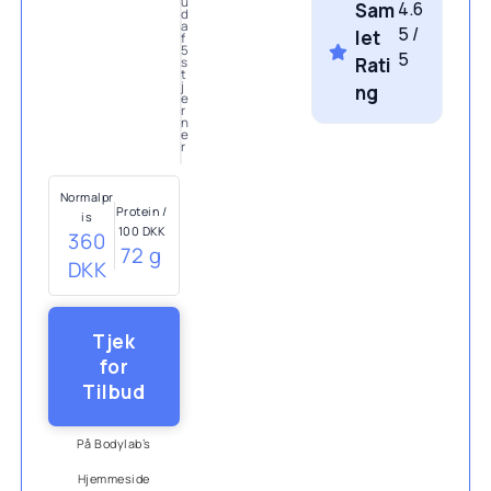
u
4.6
Sam
d
a
5 /
let
f
5
5
Rati
s
t
j
ng
e
r
n
e
r
Normalpr
Protein /
is
100 DKK
360
72 g
DKK
Tjek
for
Tilbud
På Bodylab’s
Hjemmeside