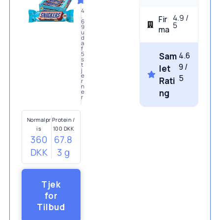
4
4.9 /
.
Fir
6
5
9
ma
u
d
a
f
4.6
5
Sam
s
t
9 /
let
j
e
5
Rati
r
n
ng
e
r
Normalpr
Protein /
is
100 DKK
360
67.8
DKK
3 g
Tjek
for
Tilbud