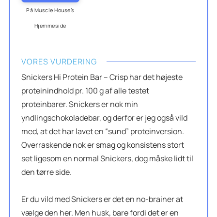
På Muscle House’s
Hjemmeside
VORES VURDERING
Snickers Hi Protein Bar – Crisp har det højeste
proteinindhold pr. 100 g af alle testet
proteinbarer. Snickers er nok min
yndlingschokoladebar, og derfor er jeg også vild
med, at det har lavet en “sund” proteinversion.
Overraskende nok er smag og konsistens stort
set ligesom en normal Snickers, dog måske lidt til
den tørre side.
Er du vild med Snickers er det en no-brainer at
vælge den her. Men husk, bare fordi det er en