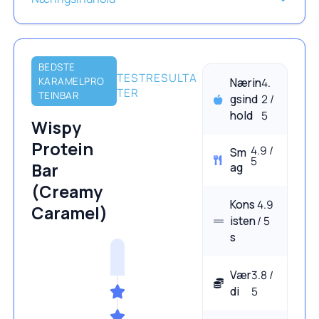
BEDSTE
TESTRESULTA
KARAMELPRO
Nærin
4.
TER
TEINBAR
gsind
2 /
hold
5
Wispy
Protein
4.9 /
Sm
5
Bar
ag
(Creamy
Kons
4.9
Caramel)
isten
/ 5
s
Vær
3.8 /
di
5