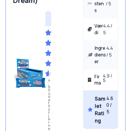
Dream)
sten
/ 5
s
Vær
4.4 /
di
5
Ingre
4.4
diens
/ 5
er
4.9 /
Fir
5
4
ma
.
6
0
u
d
4.6
Sam
a
f
0 /
let
5
s
5
Rati
t
j
e
ng
r
n
e