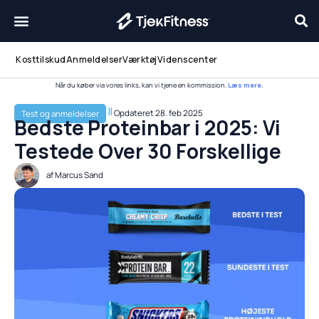
Gå
til
indholdet
Kosttilskud
Anmeldelser
Værktøj
Videnscenter
Når du køber via vores links, kan vi tjene en kommission.
Læs mere.
Opdateret
28. feb 2025
Test og anmeldelser
Bedste Proteinbar i 2025: Vi
Testede Over 30 Forskellige
af
Marcus Sand