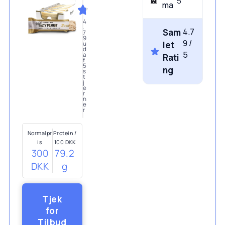
5
ma
4
.
4.7
Sam
7
9
9 /
let
u
d
5
a
Rati
f
5
ng
s
t
j
e
r
n
e
r
Normalpr
Protein /
is
100 DKK
300
79.2
DKK
g
Tjek
for
Tilbud