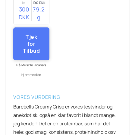
is
100 DKK
300
79.2
DKK
g
Tjek
for
Tilbud
På Muscle House’s
Hjemmeside
VORES VURDERING
Barebells Creamy Crisp er vores testvinder og,
anekdotisk, også en klar favorit i blandt mange,
jeg kender! Det er en proteinbar, som har det
hele: god smag, konsistens, proteinindhold osv.