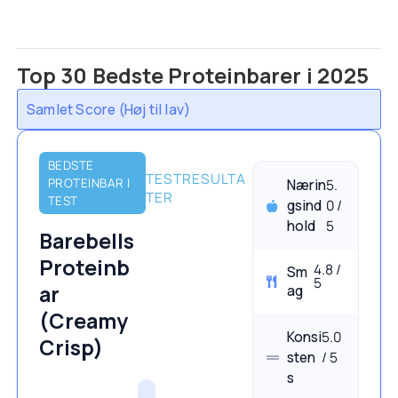
Top 30 Bedste Proteinbarer i 2025
BEDSTE
TESTRESULTA
PROTEINBAR I
Nærin
5.
TER
TEST
gsind
0 /
hold
5
Barebells
Proteinb
4.8 /
Sm
5
ar
ag
(Creamy
Konsi
5.0
Crisp)
sten
/ 5
s