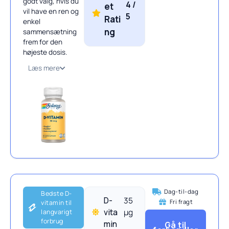
godt valg, hvis du
4 /
et
vil have en ren og
5
Rati
enkel
ng
sammensætning
frem for den
højeste dosis.
Læs mere
Dag-til-dag
Bedste D-
D-
35
Fri fragt
vitamin til
vita
μg
langvarigt
forbrug
min
Gå til