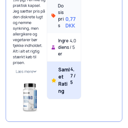
Do
praktisk kapsel.
Jeg sætter pris på
sis
den diskrete lugt
pri
0,77
og nemme
s
DKK
synkning, men
allergikere og
vegetarer bør
Ingre
4,0
tjekke indholdet.
diens
/ 5
Alt i alt et rigtig
er
stærkt køb til
prisen.
4,
Saml
Læs mere
7 /
et
5
Rati
ng