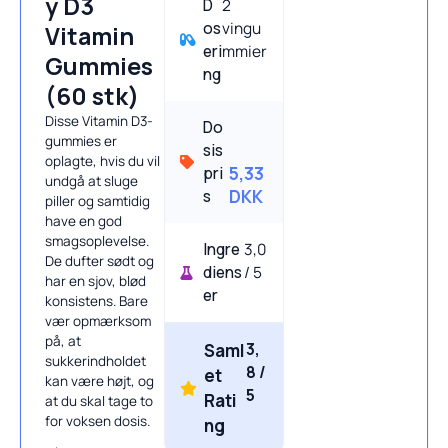
y D3
D
2
os
vingu
Vitamin
eri
mmier
Gummies
ng
(60 stk)
Disse Vitamin D3-
Do
gummies er
sis
oplagte, hvis du vil
pri
5,33
undgå at sluge
s
DKK
piller og samtidig
have en god
smagsoplevelse.
Ingre
3,0
De dufter sødt og
diens
/ 5
har en sjov, blød
er
konsistens. Bare
vær opmærksom
på, at
3,
Saml
sukkerindholdet
8 /
et
kan være højt, og
5
Rati
at du skal tage to
for voksen dosis.
ng