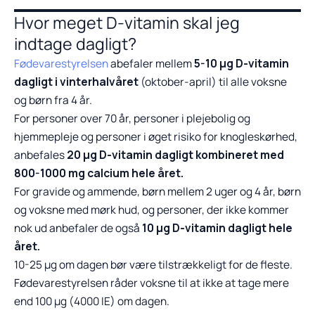
Hvor meget D-vitamin skal jeg
indtage dagligt?
Fødevarestyrelsen
abefaler mellem
5-10 µg D-vitamin
dagligt i vinterhalvåret
(oktober-april) til alle voksne
og børn fra 4 år.
For personer over 70 år, personer i plejebolig og
hjemmepleje og personer i øget risiko for knogleskørhed,
anbefales
20 µg D-vitamin dagligt kombineret med
800-1000 mg calcium hele året.
For gravide og ammende, børn mellem 2 uger og 4 år, børn
og voksne med mørk hud, og personer, der ikke kommer
nok ud anbefaler de også
10 µg D-vitamin dagligt hele
året.
10-25 μg om dagen bør være tilstrækkeligt for de fleste.
Fødevarestyrelsen råder voksne til at ikke at tage mere
end 100 μg (4000 IE) om dagen.