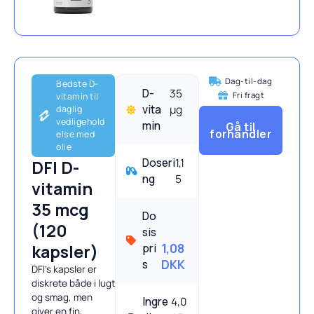
Dag-til-dag
Bedste D-
D-
35
Fri fragt
vitamin til
vita
μg
daglig
vedligehold
min
Gå til
forhandler
else med
olie
Doseri
1,1
DFI D-
ng
5
vitamin
35 mcg
Do
(120
sis
kapsler)
pri
1,08
s
DKK
DFI’s kapsler er
diskrete både i lugt
og smag, men
Ingre
4,0
giver en fin,