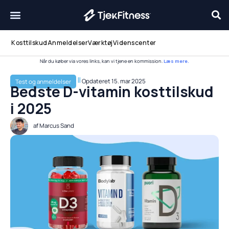
Gå
til
indholdet
Kosttilskud
Anmeldelser
Værktøj
Videnscenter
Når du køber via vores links, kan vi tjene en kommission.
Læs mere.
Opdateret
15. mar 2025
Test og anmeldelser
Bedste D-vitamin kosttilskud
i 2025
af
Marcus Sand