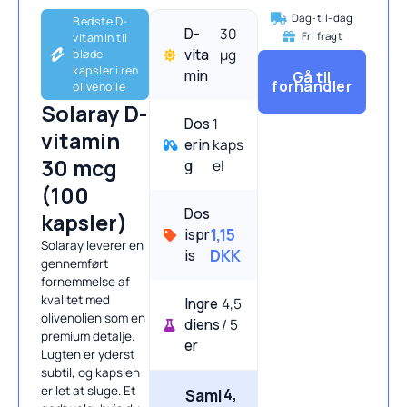
Dag-til-dag
Bedste D-
D-
30
Fri fragt
vitamin til
vita
μg
bløde
kapsler i ren
min
Gå til
forhandler
olivenolie
Solaray D-
Dos
1
vitamin
erin
kaps
30 mcg
g
el
(100
Dos
kapsler)
ispr
1,15
Solaray leverer en
is
DKK
gennemført
fornemmelse af
kvalitet med
Ingre
4,5
olivenolien som en
diens
/ 5
premium detalje.
er
Lugten er yderst
subtil, og kapslen
er let at sluge. Et
4,
Saml