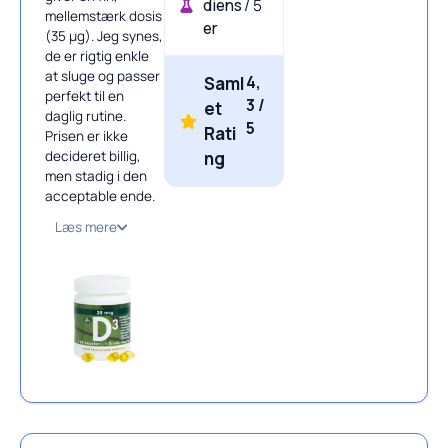
diens
/ 5
mellemstærk dosis
er
(35 µg). Jeg synes,
de er rigtig enkle
at sluge og passer
4,
Saml
perfekt til en
3 /
et
daglig rutine.
5
Rati
Prisen er ikke
decideret billig,
ng
men stadig i den
acceptable ende.
Læs mere