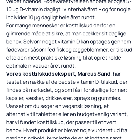
velbefindende. Fødevarestyrelsen anbefaler også 5-
10 µg D-vitamin dagligt i vinterhalvåret – og for nogle
individer 10 µg dagligt hele året rundt.
For mange mennesker er kosttilskud derfor en
glimrende måde at sikre, at man dækker sit daglige
behov. Selvom noget vitamin D kan optages gennem
fødevarer såsom fed fisk og æggeblommer, er tilskud
ofte den mest praktiske løsning til at opretholde
optimale niveauer året rundt.
Vores kosttilskudsekspert, Marcus Sand
, har
testet en række af de bedste vitamin D-tilskud, der
findes på markedet, og som fås i forskellige former:
kapsler, væsker, drikkevarer, sprays og gummies.
Uanset om du søger en vegansk løsning, et
alternativ til tabletter eller en budgetvenlig variant,
har vi fundet kosttilskud, der passer til ethvert
behov. Hvert produkt er blevet nøje vurderet ud fra
næringsindhold, hvor lette de er at indtage samt