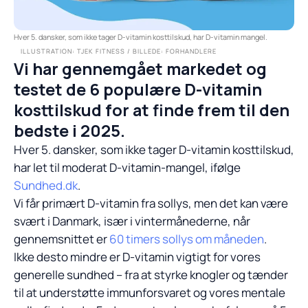
Hver 5. dansker, som ikke tager D-vitamin kosttilskud, har D-vitamin mangel.
ILLUSTRATION: TJEK FITNESS / BILLEDE: FORHANDLERE
Vi har gennemgået markedet og
testet de 6 populære D-vitamin
kosttilskud for at finde frem til den
bedste i 2025.
Hver 5. dansker, som ikke tager D-vitamin kosttilskud,
har let til moderat D-vitamin-mangel, ifølge
Sundhed.dk
.
Vi får primært D-vitamin fra sollys, men det kan være
svært i Danmark, især i vintermånederne, når
gennemsnittet er
60 timers sollys om måneden
.
Ikke desto mindre er D-vitamin vigtigt for vores
generelle sundhed – fra at styrke knogler og tænder
til at understøtte immunforsvaret og vores mentale