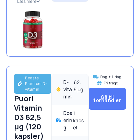
Læs mere
Dag-til-dag
Bedste
D-
62,
Fri fragt
Premium D-
vita
5 μg
vitamin
min
Puori
Gå til
forhandler
Vitamin
Dos
1
D3 62,5
erin
kaps
µg (120
g
el
kapsler)