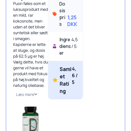
Do
Puori føles som et
luksusprodukt med
sis
en mild, rar
pri
1,25
kokosnote, men
s
DKK
uden at det bliver
syntetisk eller sødt
i smagen.
Ingre
4,5
Kapslerne er lette
diens
/ 5
at sluge, og dosis
er
på 62,5 µg er høj.
Vælg dette, hvis du
gerne vil have et
4,
Saml
produkt med fokus
6 /
et
på høj kvalitet og
5
Rati
naturlig oliebase.
ng
Læs mere