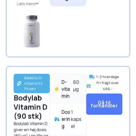
Læs mere
1-2 hverdage
Bedste D-
D-
60
Fri fragt over
vitamin til
vita
μg
Prisen
499,-​
min
Bodylab
Gå til
Vitamin D
forhandler
Dos
1
(90 stk)
erin
kaps
Bodylab Vitamin D
g
el
giver en høj dosis
(60 µg) i en lille og