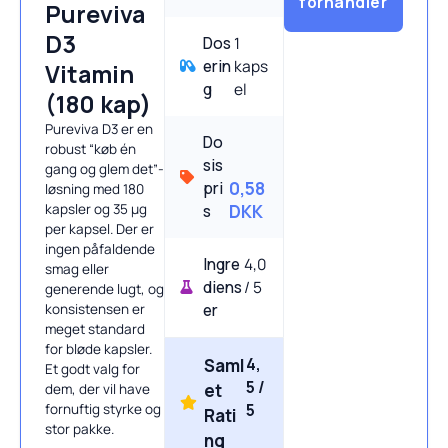
forhandler
Pureviva
D3
Dos
1
erin
kaps
Vitamin
g
el
(180 kap)
Pureviva D3 er en
Do
robust “køb én
sis
gang og glem det”-
pri
0,58
løsning med 180
kapsler og 35 µg
s
DKK
per kapsel. Der er
ingen påfaldende
Ingre
4,0
smag eller
diens
/ 5
generende lugt, og
er
konsistensen er
meget standard
for bløde kapsler.
4,
Saml
Et godt valg for
5 /
et
dem, der vil have
5
fornuftig styrke og
Rati
stor pakke.
ng