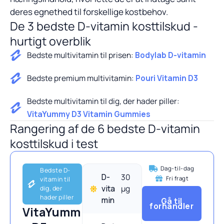
deres egnethed til forskellige kostbehov.
De 3 bedste D-vitamin kosttilskud -
hurtigt overblik
Bedste multivitamin til prisen:
Bodylab D-vitamin
Bedste premium multivitamin:
Pouri Vitamin D3
Bedste multivitamin til dig, der hader piller:
VitaYummy D3 Vitamin Gummies
Rangering af de 6 bedste D-vitamin
kosttilskud i test
Dag-til-dag
Bedste D-
D-
30
Fri fragt
vitamin til
vita
μg
dig, der
hader piller
min
Gå til
forhandler
VitaYumm