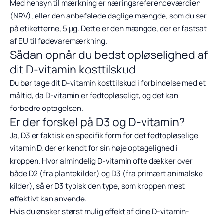
Med hensyn til mærkning er næringsreferenceværdien
(NRV), eller den anbefalede daglige mængde, som du ser
på etiketterne, 5 μg. Dette er den mængde, der er fastsat
af EU til fødevaremærkning.
Sådan opnår du bedst opløselighed af
dit D-vitamin kosttilskud
Du bør tage dit D-vitamin kosttilskud i forbindelse med et
måltid, da D-vitamin er fedtopløseligt, og det kan
forbedre optagelsen.
Er der forskel på D3 og D-vitamin?
Ja, D3 er faktisk en specifik form for det fedtopløselige
vitamin D, der er kendt for sin høje optagelighed i
kroppen. Hvor almindelig D-vitamin ofte dækker over
både D2 (fra plantekilder) og D3 (fra primært animalske
kilder), så er D3 typisk den type, som kroppen mest
effektivt kan anvende.
Hvis du ønsker størst mulig effekt af dine D-vitamin-