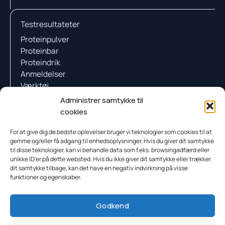
Testresultateter
Proteinpulver
Proteinbar
Proteindrik
Anmeldelser
Værktøj
Videnscenter
Administrer samtykke til
Proteinpulver Quiz
cookies
Firmaoplysninger
For at give dig de bedste oplevelser bruger vi teknologier som cookies til at
gemme og/eller få adgang til enhedsoplysninger. Hvis du giver dit samtykke
CVR: 44125234
til disse teknologier, kan vi behandle data som f.eks. browsingadfærd eller
Kongensgade 36B, 1, Odense 5000, Danmark
unikke ID'er på dette websted. Hvis du ikke giver dit samtykke eller trækker
Marcus@tjekfitness.dk
dit samtykke tilbage, kan det have en negativ indvirkning på visse
funktioner og egenskaber.
F
I
Y
Godkend
a
n
o