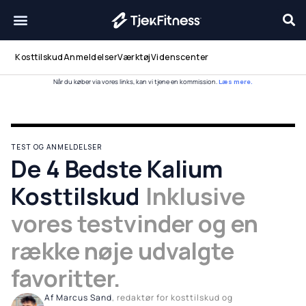
Gå
til
indholdet
Kosttilskud
Anmeldelser
Værktøj
Videnscenter
Når du køber via vores links, kan vi tjene en kommission.
Læs mere.
TEST OG ANMELDELSER
De 4 Bedste Kalium
Kosttilskud
Inklusive
vores testvinder og en
række nøje udvalgte
favoritter.
Af Marcus Sand
, redaktør for kosttilskud og