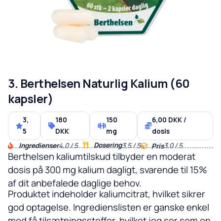
3. Berthelsen Naturlig Kalium (60
kapsler)
3,
180
150
6,00 DKK /
5
DKK
mg
dosis
Dosering
Ingredienser
4,0 / 5
3,5 / 5
3,0 / 5
Pris
Berthelsen kaliumtilskud tilbyder en moderat
dosis på 300 mg kalium dagligt, svarende til 15%
af dit anbefalede daglige behov.
Produktet indeholder kaliumcitrat, hvilket sikrer
god optagelse. Ingredienslisten er ganske enkel
med få tilsætningsstoffer, hvilket jeg ser som en