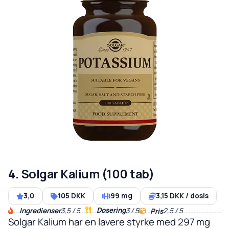
4. Solgar Kalium (100 tab)
3,0
105 DKK
99 mg
3,15 DKK / dosis
Dosering
Ingredienser
3,5 / 5
3 / 5
2,5 / 5
Pris
Solgar Kalium har en lavere styrke med 297 mg