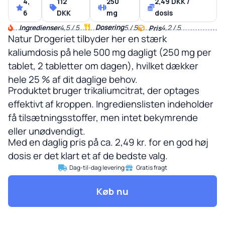
4,
112
250
2,49 DKK /
6
DKK
mg
dosis
Dosering
Ingredienser
4,5 / 5
5 / 5
4,2 / 5
Pris
Natur Drogeriet tilbyder her en stærk
kaliumdosis på hele 500 mg dagligt (250 mg per
tablet, 2 tabletter om dagen), hvilket dækker
hele 25 % af dit daglige behov.
Produktet bruger trikaliumcitrat, der optages
effektivt af kroppen. Ingredienslisten indeholder
få tilsætningsstoffer, men intet bekymrende
eller unødvendigt.
Med en daglig pris på ca. 2,49 kr. for en god høj
dosis er det klart et af de bedste valg.
Dag-til-dag levering
Gratis fragt
Køb nu