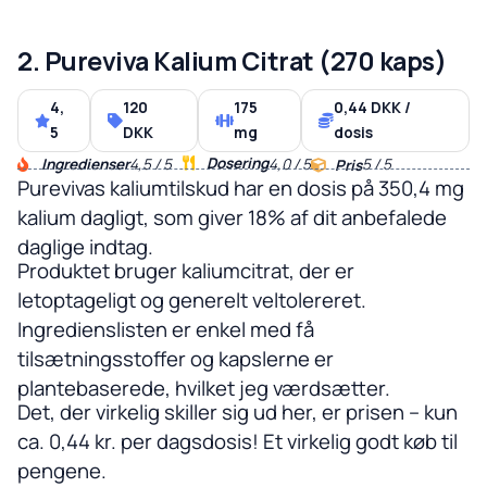
2. Pureviva Kalium Citrat (270 kaps)
4,
120
175
0,44 DKK /
5
DKK
mg
dosis
Dosering
Ingredienser
4,5 / 5
4,0 / 5
5 / 5
Pris
Purevivas kaliumtilskud har en dosis på 350,4 mg
kalium dagligt, som giver 18% af dit anbefalede
daglige indtag.
Produktet bruger kaliumcitrat, der er
letoptageligt og generelt veltolereret.
Ingredienslisten er enkel med få
tilsætningsstoffer og kapslerne er
plantebaserede, hvilket jeg værdsætter.
Det, der virkelig skiller sig ud her, er prisen – kun
ca. 0,44 kr. per dagsdosis! Et virkelig godt køb til
pengene.