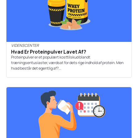
VIDENSCENTER
Hvad Er Proteinpulver Lavet Af?
Proteinpulver er et populært kosttilskud blandt
træningsentusiaster, værdsat for dets rige indhold af protein. Men
hvad består det egentlig af?...