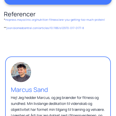
Referencer
*
mcpress.mayoclinic.org/nutrition-fitness/are-you-getting-too-much-protein/
**
jissn.biomedcentral.com/articles/10.1186/s12970-017-0177-8
Marcus Sand
Hej! Jeg hedder Marcus, og jeg brænder for fitness og
sundhed. Min livslange dedikation til videnskab og
objektivitet har formet min tilgang til træning og velvære.
I næsten et årti har jeg dykket ned i fitnessverdenen, og