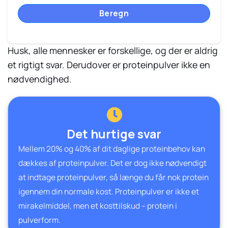
Beregn
Husk, alle mennesker er forskellige, og der er aldrig
et rigtigt svar. Derudover er proteinpulver ikke en
nødvendighed.
Det hurtige svar
Mellem 20% og 40% af dit daglige proteinbehov kan
dækkes af proteinpulver. Det er dog ikke nødvendigt
at indtage proteinpulver, så længe du får nok protein
igennem din normale kost. Proteinpulver er ikke et
mirakelmiddel, men et kosttilskud – protein i
pulverform.