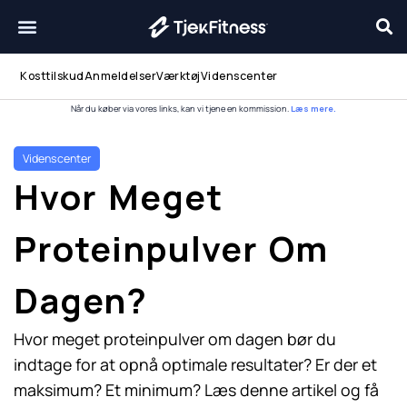
Gå
til
indholdet
Kosttilskud
Anmeldelser
Værktøj
Videnscenter
Når du køber via vores links, kan vi tjene en kommission.
Læs mere.
Videnscenter
Hvor Meget
Proteinpulver Om
Dagen?
Hvor meget proteinpulver om dagen bør du
indtage for at opnå optimale resultater? Er der et
maksimum? Et minimum? Læs denne artikel og få