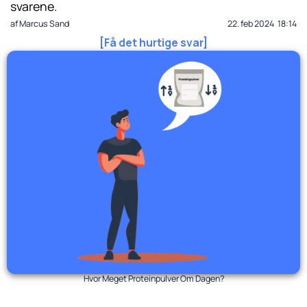
svarene.
af
Marcus Sand
22. feb 2024
18:14
[Få det hurtige svar]
Hvor Meget Proteinpulver Om Dagen?