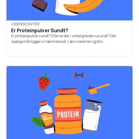
VIDENSCENTER
Er Proteinpulver Sundt?
Er proteinpulver sundt? Eller er det i virkeligheden usundt? Det
spørgsmål kigger vi nærmere på. Læs mere her og bliv...