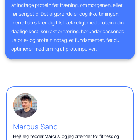
at indtage protein før træning, om morgenen, eller
før sengetid. Det afgørende er dog ikke timingen,
men at du sikrer dig tilstrækkeligt med protein i din
daglige kost. Korrekt ernæring, herunder passende
kalorie- og proteinindtag, er fundamentet, før du
optimerer med timing af proteinpulver.
Marcus Sand
Hej! Jeg hedder Marcus, og jeg brænder for fitness og