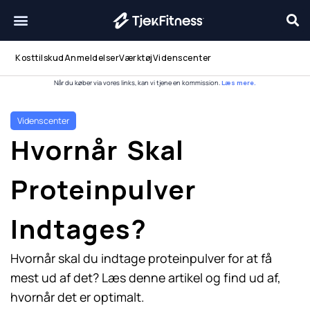
Gå
til
indholdet
Kosttilskud
Anmeldelser
Værktøj
Videnscenter
Når du køber via vores links, kan vi tjene en kommission.
Læs mere.
Videnscenter
Hvornår Skal
Proteinpulver
Indtages?
Hvornår skal du indtage proteinpulver for at få
mest ud af det? Læs denne artikel og find ud af,
hvornår det er optimalt.