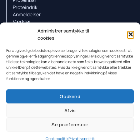
Proteindrik
Anmeldelser
Værktøj
Videnscenter
Administrer samtykke til
Proteinpulver Quiz
cookies
Firmaoplysninger
For at give dig de bedste oplevelser bruger vi teknologier som cookies til at
gemme og/eller få adgang til enhedsoplysninger. Hvis du giver dit samtykke
CVR: 44125234
til disse teknologier, kan vi behandle data som f.eks. browsingadfærd eller
Kongensgade 36B, 1, Odense 5000, Danmark
unikke ID'er på dette websted. Hvis du ikke giver dit samtykke eller trækker
Marcus@tjekfitness.dk
dit samtykke tilbage, kan det have en negativ indvirkning på visse
funktioner og egenskaber.
F
I
Y
Godkend
a
n
o
Afvis
c
s
u
– Objektive anmeldelser af kosttilskud.
e
t
t
Se præferencer
b
a
u
Cookiepolitik
Privatlivspolitik
© 2026 Tjek Fitness
o
g
b
Cookiepolitik
Privatlivspolitik